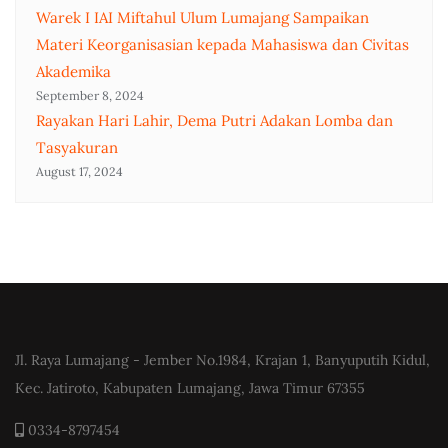
Warek I IAI Miftahul Ulum Lumajang Sampaikan
Materi Keorganisasian kepada Mahasiswa dan Civitas
Akademika
September 8, 2024
Rayakan Hari Lahir, Dema Putri Adakan Lomba dan
Tasyakuran
August 17, 2024
Jl. Raya Lumajang - Jember No.1984, Krajan 1, Banyuputih Kidul,
Kec. Jatiroto, Kabupaten Lumajang, Jawa Timur 67355
0334-8797454